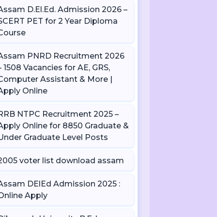
Assam D.El.Ed. Admission 2026 –
SCERT PET for 2 Year Diploma
Course
Assam PNRD Recruitment 2026
– 1508 Vacancies for AE, GRS,
Computer Assistant & More |
Apply Online
RRB NTPC Recruitment 2025 –
Apply Online for 8850 Graduate &
Under Graduate Level Posts
2005 voter list download assam
Assam DElEd Admission 2025 :
Online Apply