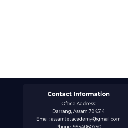
Contact Information
Office Address:
Darrang, Assam 784514
Email: assamtetacademy@gmail.com
Phone: 9954060750