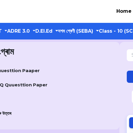
Home
T
ADRE 3.0
D.El.Ed
দশম শ্ৰেণী (SEBA)
Class - 10 (S
গ্ৰাম
MCQ Quuesttion Paaper
OMR MCQ Quuesttion Paper
ৰু উত্তৰ