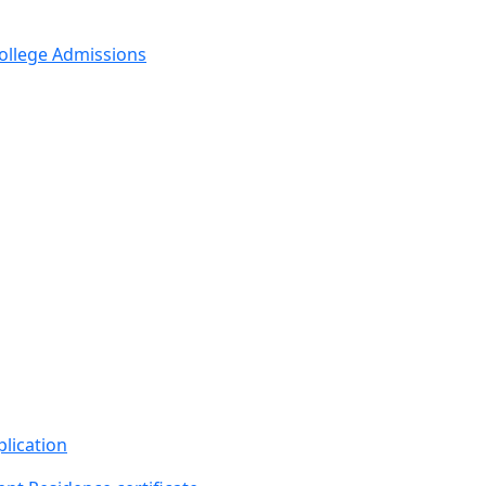
ollege Admissions
Important Links
lication