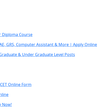
ar Diploma Course
AE, GRS, Computer Assistant & More | Apply Online
 Graduate & Under Graduate Level Posts
 CET Online Form
line
y Now!