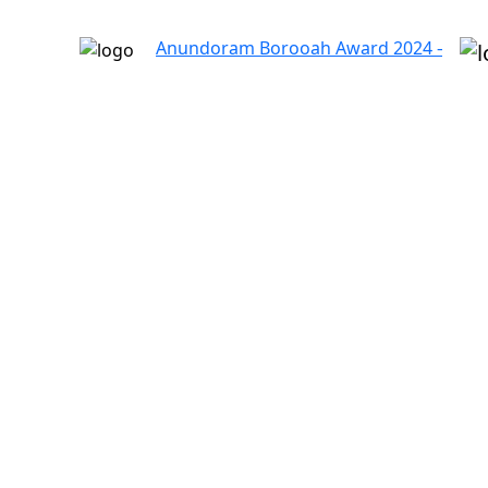
Anundoram Borooah Award 2024 – ARBAS Online A