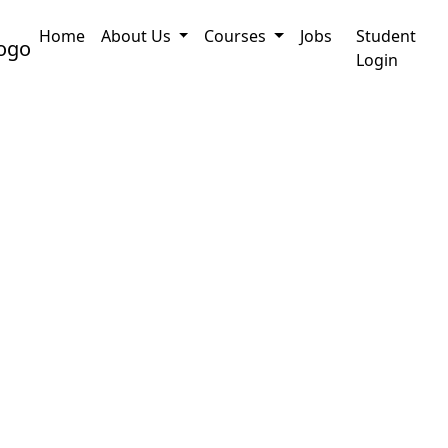
Home
About Us
Courses
Jobs
Student
pplication
PRC Certificate Assam : How to Onli
Login