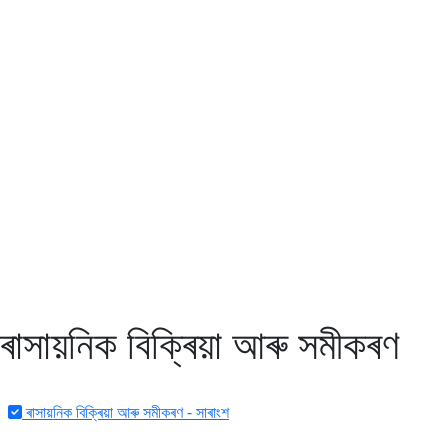
Assam TET
CTET
ADRE 3.0
D.El.Ed
দশম শ্ৰেণী (SEBA)
Class - 10 (SCERT)
Class - 10
ৰাসায়নিক বিক্ৰিয়া আৰু সমীকৰণ
ৰাসায়নিক বিক্ৰিয়া আৰু সমীকৰণ - সাৰাংশ